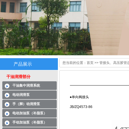
您当前的位置：
首页
>>
管接头、高压胶管总成
产品展示
干油润滑部分
干油集中润滑系统
电动润滑泵
●单向阀接头
手（脚）动润滑泵
JB/ZQ4573-86
电动加油泵（补脂泵）
逆向接
手动加油泵（补脂泵）