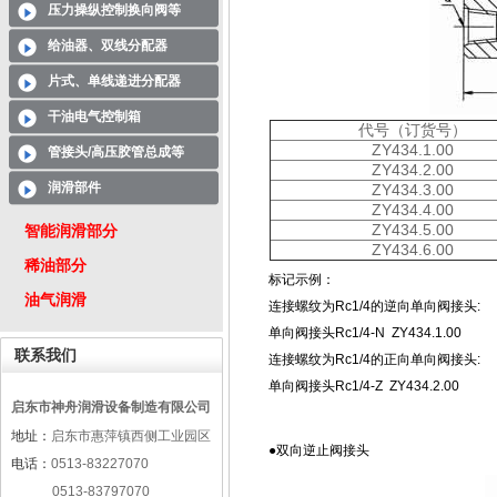
压力操纵控制换向阀等
给油器、双线分配器
片式、单线递进分配器
干油电气控制箱
代号（订货号）
ZY434.1.00
管接头/高压胶管总成等
ZY434.2.00
润滑部件
ZY434.3.00
ZY434.4.00
ZY434.5.00
智能润滑部分
ZY434.6.00
稀油部分
标记示例：
油气润滑
连接螺纹为Rc1/4的逆向单向阀接头:
单向阀接头Rc1/4-N ZY434.1.00
联系我们
连接螺纹为Rc1/4的正向单向阀接头:
单向阀接头Rc1/4-Z ZY434.2.00
启东市神舟润滑设备制造有限公司
地址：
启东市惠萍镇西侧工业园区
●双向逆止阀接头
电话：
0513-83227070
0513-83797070