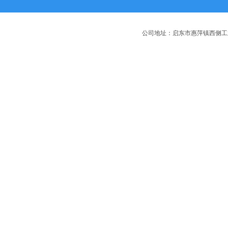
公司地址：启东市惠萍镇西侧工业园区 电话：