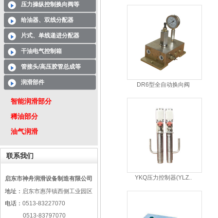
压力操纵控制换向阀等
给油器、双线分配器
片式、单线递进分配器
干油电气控制箱
管接头/高压胶管总成等
润滑部件
DR6型全自动换向阀
智能润滑部分
稀油部分
油气润滑
联系我们
YKQ压力控制器(YLZ..
启东市神舟润滑设备制造有限公司
地址：
启东市惠萍镇西侧工业园区
电话：
0513-83227070
0513-83797070