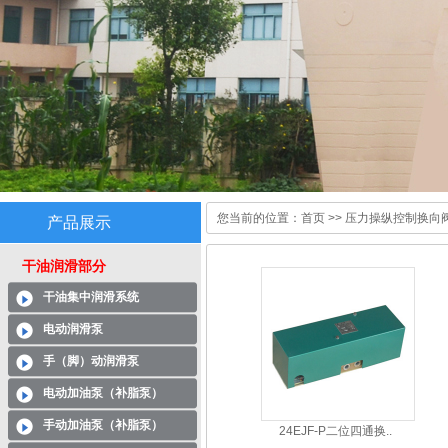
您当前的位置：
首页
>>
压力操纵控制换向阀.
产品展示
干油润滑部分
干油集中润滑系统
电动润滑泵
手（脚）动润滑泵
电动加油泵（补脂泵）
手动加油泵（补脂泵）
24EJF-P二位四通换..