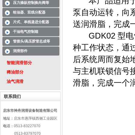
本产品适用于 
压力操纵控制换向阀等
泵自动运转，向
给油器、双线分配器
送润滑脂，完成
片式、单线递进分配器
干油电气控制箱
GDK02 型
管接头/高压胶管总成等
种工作状态，通
润滑部件
后系统周而复始
智能润滑部分
与主机联锁信号
稀油部分
滑脂，完成一个
油气润滑
联系我们
启东市神舟润滑设备制造有限公司
地址：
启东市惠萍镇西侧工业园区
电话：
0513-83227070
0513-83797070