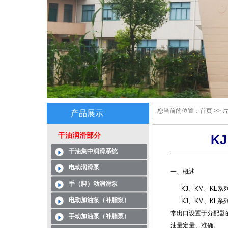
您当前的位置：
首页
>>
产品展示
干油润滑部分
K
干油集中润滑系统
电动润滑泵
一、概述
手（脚）动润滑泵
KJ、KM、KL系
电动加油泵（补脂泵）
KJ、KM、KL系
常出口设置于分配器
手动加油泵（补脂泵）
油量定量、准确。