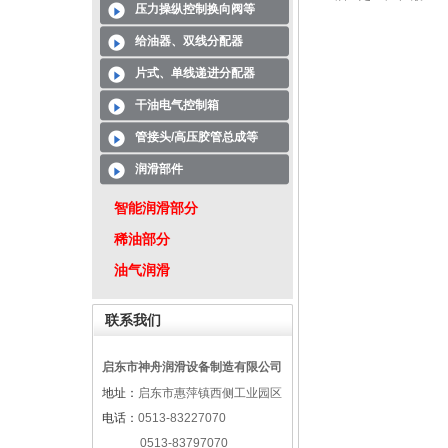
压力操纵控制换向阀等
给油器、双线分配器
片式、单线递进分配器
干油电气控制箱
管接头/高压胶管总成等
润滑部件
智能润滑部分
稀油部分
油气润滑
联系我们
启东市神舟润滑设备制造有限公司
地址：
启东市惠萍镇西侧工业园区
电话：
0513-83227070
0513-83797070