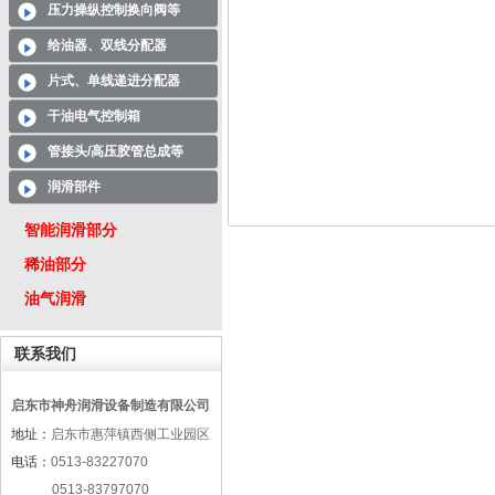
压力操纵控制换向阀等
给油器、双线分配器
片式、单线递进分配器
干油电气控制箱
管接头/高压胶管总成等
润滑部件
智能润滑部分
稀油部分
油气润滑
联系我们
启东市神舟润滑设备制造有限公司
地址：
启东市惠萍镇西侧工业园区
电话：
0513-83227070
0513-83797070