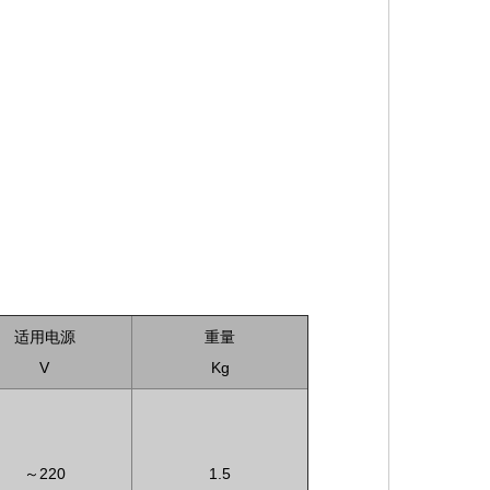
适用电源
重量
V
Kg
～220
1.5