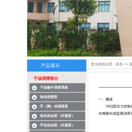
您当前的位置：
首页
>>
压
产品展示
干油润滑部分
干油集中润滑系统
电动润滑泵
一、概述
手（脚）动润滑泵
YKQ型压力控制器
向阀换向或监视润滑
电动加油泵（补脂泵）
手动加油泵（补脂泵）