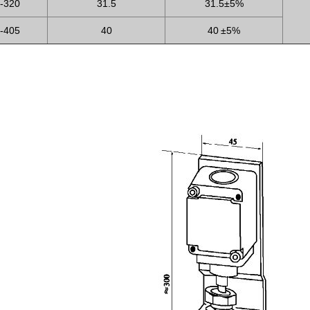
-320
31.5
31.5±5%
-405
40
40 ±5%