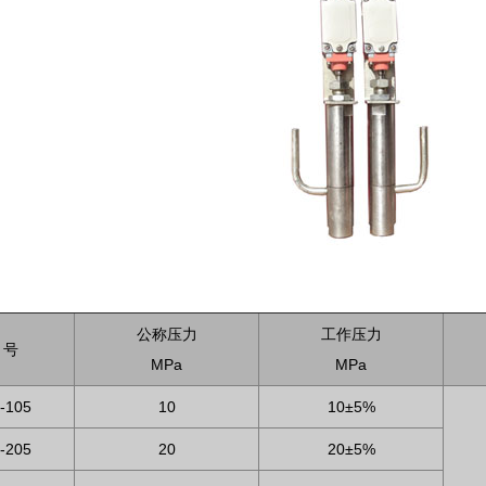
公称压力
工作压力
 号
MPa
MPa
-105
10
10±5%
-205
20
20±5%