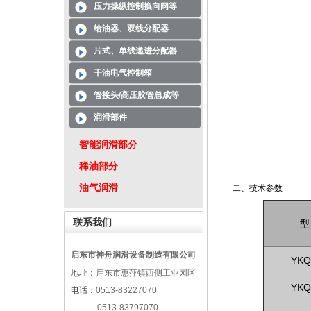
压力操纵控制换向阀等
给油器、双线分配器
片式、单线递进分配器
干油电气控制箱
管接头/高压胶管总成等
润滑部件
智能润滑部分
稀油部分
油气润滑
二、技术参数
联系我们
型
启东市神舟润滑设备制造有限公司
YKQ
地址：
启东市惠萍镇西侧工业园区
YKQ
电话：
0513-83227070
0513-83797070